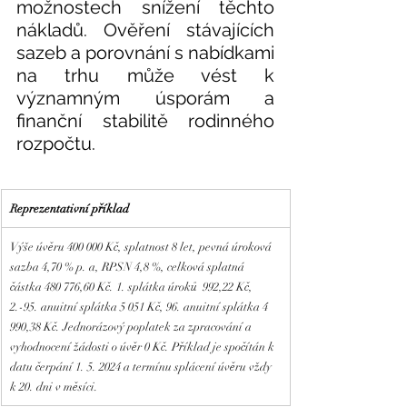
možnostech snížení těchto 
nákladů. Ověření stávajících 
sazeb a porovnání s nabídkami 
na trhu může vést k 
významným úsporám a 
finanční stabilitě rodinného 
rozpočtu.
R
eprezentativní příklad
Výše úvěru 400 000 Kč, splatnost 8 let, pevná úroková 
sazba 4,70 % p. a, RPSN 4,8 %, celková splatná 
částka 480 776,60 Kč. 1. splátka úroků  992,22 Kč, 
2.-95. anuitní splátka 5 051 Kč, 96. anuitní splátka 4 
990,38 Kč. Jednorázový poplatek za zpracování a 
vyhodnocení žádosti o úvěr 0 Kč. Příklad je spočítán k 
datu čerpání 1. 5. 2024 a termínu splácení úvěru vždy 
k 20. dni v měsíci.