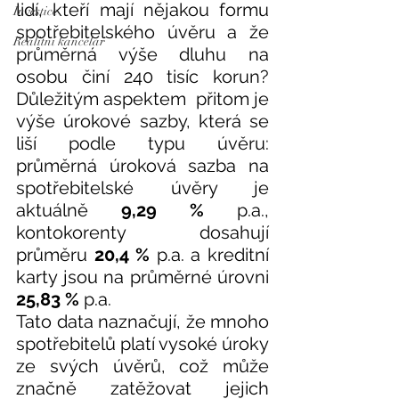
lidí, kteří mají nějakou formu 
Investice
spotřebitelského úvěru a že 
Realitní kancelář
průměrná výše dluhu na 
osobu činí 240 tisíc korun? 
Důležitým aspektem  přitom je 
výše úrokové sazby, která se 
liší podle typu úvěru: 
průměrná úroková sazba na 
spotřebitelské úvěry je 
aktuálně 
9,29 %
 p.a., 
kontokorenty dosahují 
průměru 
20,4 %
 p.a. a kreditní 
karty jsou na průměrné úrovni 
25,83 %
 p.a.  
Tato data naznačují, že mnoho 
spotřebitelů platí vysoké úroky 
ze svých úvěrů, což může 
značně zatěžovat jejich 