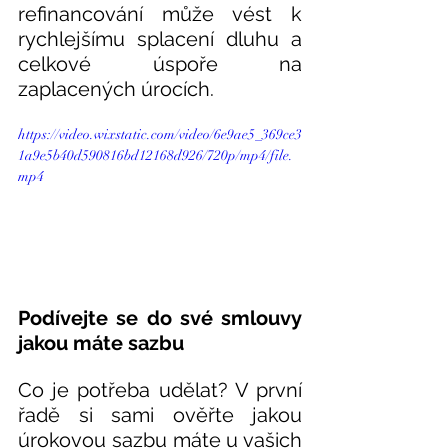
refinancování může vést k 
rychlejšímu splacení dluhu a 
celkové úspoře na 
zaplacených úrocích.
https://video.wixstatic.com/video/6e9ae5_369ce3
1a9e5b40d590816bd12168d926/720p/mp4/file.
mp4
Podívejte se do své smlouvy 
jakou máte sazbu
Co je potřeba udělat? V první 
řadě si sami ověřte jakou 
úrokovou sazbu máte u vašich 