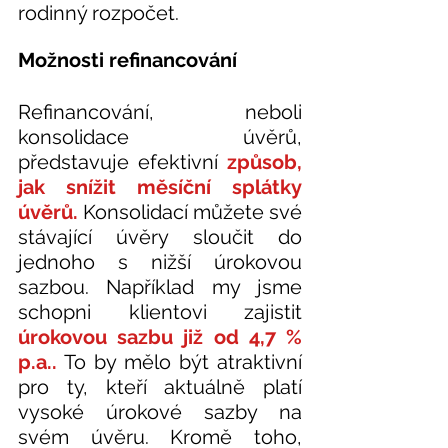
rodinný rozpočet.
Možnosti refinancování
Refinancování, neboli 
konsolidace úvěrů, 
představuje efektivní 
způsob, 
jak snížit měsíční splátky 
úvěrů.
 Konsolidací můžete své 
stávající úvěry sloučit do 
jednoho s nižší úrokovou 
sazbou. Například my jsme 
schopni klientovi zajistit 
úrokovou sazbu již od 4,7 % 
p.a..
 To by mělo být atraktivní 
pro ty, kteří aktuálně platí 
vysoké úrokové sazby na 
svém úvěru. Kromě toho, 