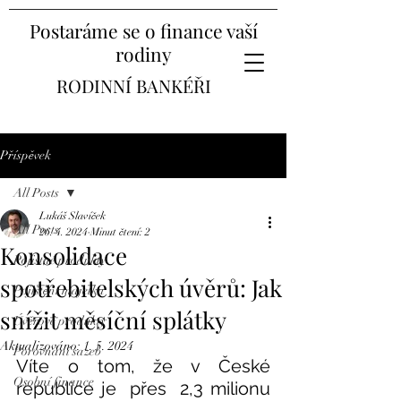
Postaráme se o finance vaší
rodiny
RODINNÍ BANKÉŘI
Příspěvek
All Posts
Lukáš Slavíček
All Posts
26. 4. 2024
Minut čtení: 2
Konsolidace
Pojistné produkty
spotřebitelských úvěrů: Jak
Pojištění majetku
snížit měsíční splátky
Úvěrové produkty
Aktualizováno:
1. 5. 2024
Porovnání sazeb
Víte o tom, že v České 
Osobní finance
republice je  přes  2,3 milionu 