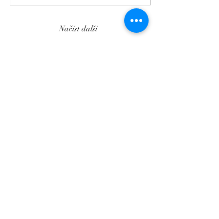
Načíst další
Rodinní bankéři
Je pro nás poctou, že nás doporučujete
svým přátelům a rodině.
Děkujeme!
obchod@rodbanker.cz
Finanční služby zde propagované a nabízené poskytujeme
jako společnost Rodinní bankéři s.r.o., lČO:
04484398
prostřednictvím našich finančních poradců uvedených na