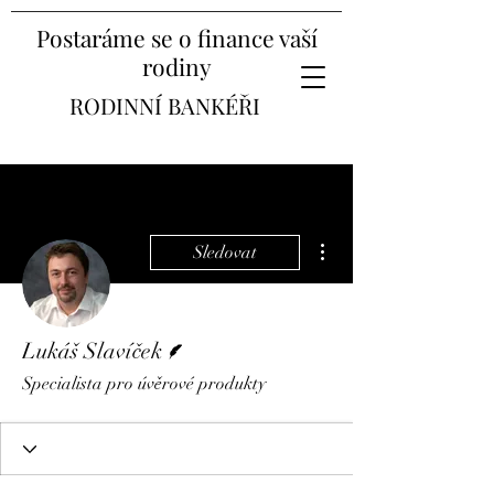
Postaráme se o finance vaší
rodiny
RODINNÍ BANKÉŘI
Další akce
Sledovat
Spisovatel
Lukáš Slavíček
Specialista pro úvěrové produkty