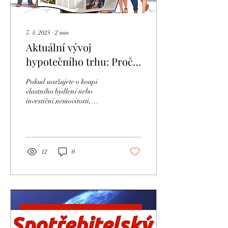
7. 4. 2025
∙
2
min
Aktuální vývoj
hypotečního trhu: Proč
je teď ten správný čas na
Pokud uvažujete o koupi
rozhodnutí?
vlastního bydlení nebo
investiční nemovitosti,
nečekejte na ideální
podmínky – ty totiž jen tak
nenastanou.
12
0