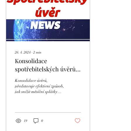
26. 4. 2024
∙
2
min
Konsolidace
spotřebitelských úvěrů:
Jak snížit měsíční
Konsolidace úvěrů,
splátky
představuje efektivní způsob,
jak snížit měsíční splátky
úvěrů.
19
0