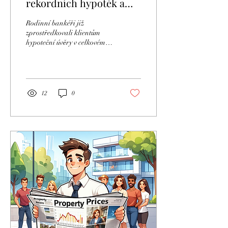
rekordních hypoték a
úspěchu naší
Rodinní bankéři již
společnosti
zprostředkovali klientům
hypoteční úvěry v celkovém
objemu více než 800 mil Kč.
12
0