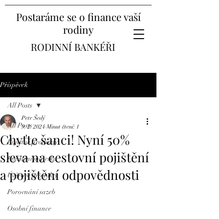
Postaráme se o finance vaší
rodiny
RODINNÍ BANKÉŘI
Příspěvek
All Posts
Petr Šedý
All Posts
9. 2. 2024
Minut čtení: 1
Chyťte šanci! Nyní 50%
Pojistné produkty
sleva na cestovní pojištění
Pojištění majetku
a pojištění odpovědnosti
Úvěrové produkty
Porovnání sazeb
Osobní finance