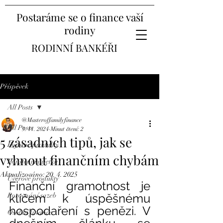
Postaráme se o finance vaší
rodiny
RODINNÍ BANKÉŘI
Příspěvek
All Posts
@Masteroffamilyfinance
All Posts
3. 11. 2024
Minut čtení: 2
5 zásadních tipů, jak se
Pojistné produkty
vyhnout finančním chybám
Pojištění majetku
Aktualizováno:
20. 4. 2025
Úvěrové produkty
Finanční gramotnost je 
Porovnání sazeb
klíčem k úspěšnému 
hospodaření s penězi. V 
Osobní finance