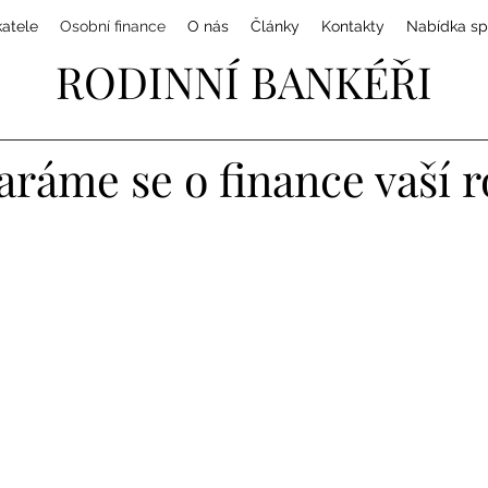
katele
Osobní finance
O nás
Články
Kontakty
Nabídka sp
RODINNÍ BANKÉŘI
aráme se o finance vaší 