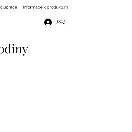
olupráce
Informace k produktům
Přihlásit se
rodiny