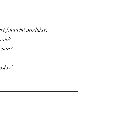
ré finanční produkty?
málo?
ienta?
ě osloví.