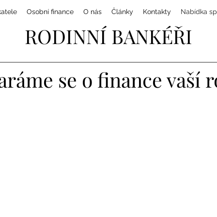
katele
Osobní finance
O nás
Články
Kontakty
Nabídka sp
RODINNÍ BANKÉŘI
aráme se o finance vaší 