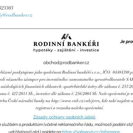
323303
dy@rodbanker.cz
Rodinní bankéři
Je pr
obchod@rodbanker.cz
bízené poskytujeme jako společnost Rodinní bankéři s.r.o., lČO: 04484398 
oli vázaného zástupce pro investičního/ samostatného zprostředkovatele SAB s
sledujících finančních oblastech: spotřebitelské úvěry dle zákona č. 257/201
ona č. 427/2011 Sb., investice dle zákona č. 256/2004 Sb. Naše oprávnění je
o trhu České národní banky na
http://www.cnb.cz/cnb/jerrs,
kde také najdete 
registraci a rozsahu našeho oprávnění.
Zásady ochrany osobních údajů
m službám a produktům (včetně reklamačního řádu, možnosti podání stížn
udržitelnosti atd.) najdete na
https://sabservis.cz/informace
.