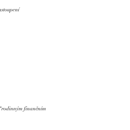
astoupení
e “rodinným finančním