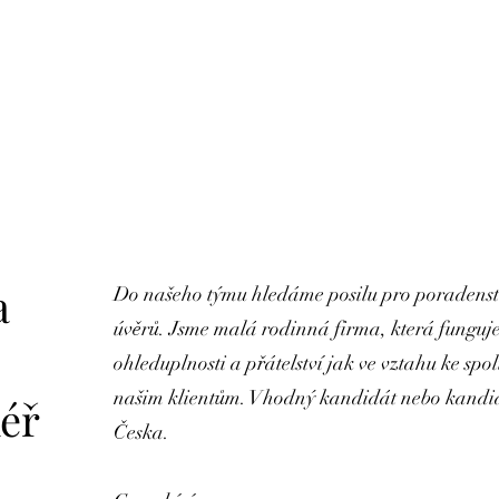
a
Do našeho týmu hledáme posilu pro poradenství 
úvěrů. Jsme malá rodinná firma, která funguje
ohleduplnosti a přátelství jak ve vztahu ke sp
našim klientům. Vhodný kandidát nebo kandidá
éř
Česka.