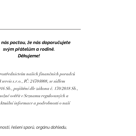
o nás poctou, že nás doporučujete
svým přátelům a rodině.
Děkujeme!
prostřednictvím našich finančních poradců
ervis s.r.o., IČ: 24704008, se sídlem
6 Sb., pojištění dle zákona č. 170/2018 Sb.,
 možné ověřit v Seznamu regulovaných a
aktuální informace a podrobnosti o naší
osti, řešení sporů, orgánu dohledu,