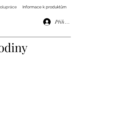
olupráce
Informace k produktům
Přihlásit se
rodiny