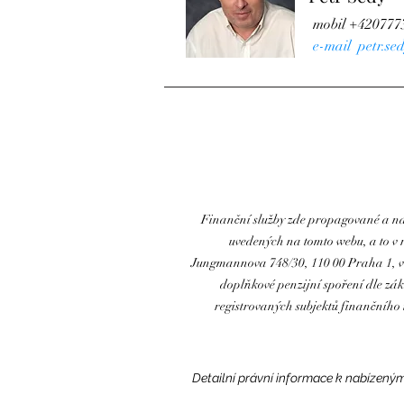
mobil
+420777
e-mail
petr.se
Finanční služby zde propagované a na
uvedených na tomto webu, a to v r
Jungmannova 748/30, 110 00 Praha 1, v ná
doplňkové penzijní spoření dle zák
registrovaných subjektů finančníh
Detailní právní informace k nabízený