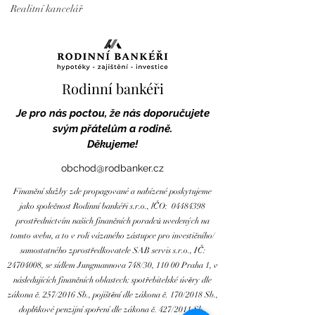
Realitní kancelář
Rodinní bankéři
Je pro nás poctou, že nás doporučujete
svým přátelům a rodině.
Děkujeme!
obchod@rodbanker.cz
Finanční služby zde propagované a nabízené poskytujeme
jako společnost Rodinní bankéři s.r.o., lČO:
04484398
prostřednictvím našich finančních poradců uvedených na
tomto webu, a to v roli vázaného zástupce pro investičního/
samostatného zprostředkovatele SAB servis s.r.o., IČ:
24704008
, se sídlem Jungmannova 748/30, 110 00 Praha 1, v
následujících finančních oblastech: spotřebitelské úvěry dle
zákona č. 257/2016 Sb., pojištění dle zákona č. 170/2018 Sb.,
doplňkové penzijní spoření dle zákona č. 427/2011 Sb.,