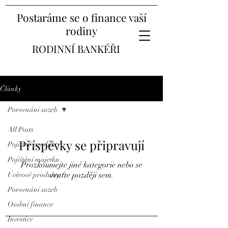
Postaráme se o finance vaší
rodiny
RODINNÍ BANKÉŘI
Články
Porovnání sazeb
All Posts
Příspěvky se připravují
Pojistné produkty
Pojištění majetku
Prozkoumejte jiné kategorie nebo se
vraťte později sem.
Úvěrové produkty
Porovnání sazeb
Osobní finance
Investice